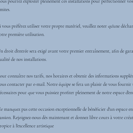
ous pourrez exploiter pleinement ces installations pour perfectionner vo
imites.
i vous préférez utiliser votre propre matériel, veuillez noter qu'une décha
otre première utilisation.
n droit d'entrée sera exigé avant votre premier entraînement, afin de garan
ualité de nos installations.
our connaître nos tarifs, nos horaires et obtenir des informations supplé
ous contacter par e-mail. Notre équipe se fera un plaisir de vous fournir 
écessaires pour que vous puissiez profiter pleinement de notre espace d'e
e manquez pas cette occasion exceptionnelle de bénéficier d'un espace en
assion. Rejoignez-nous dès maintenant et donnez libre cours à votre créa
ropice à l'excellence artistique