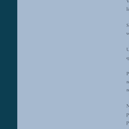
V
l
S
v
U
q
P
n
n
N
p
p