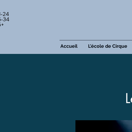
8-24
5-34
5+
Accueil
L'école de Cirque
L