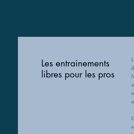
U
Les entrainements
d
libres pour les pros
N
a
m
n
L
u