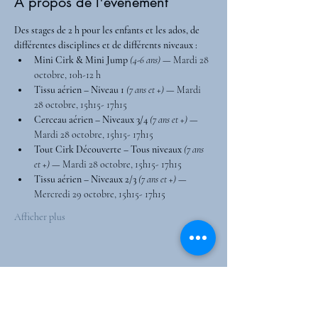
À propos de l'événement
Des stages de 2 h pour les enfants et les ados, de 
différentes disciplines et de différents niveaux :
Mini Cirk & Mini Jump 
(4-6 ans)
 — Mardi 28 
octobre, 10h-12 h
Tissu aérien – Niveau 1 
(7 ans et +)
 — Mardi 
28 octobre, 15h15- 17h15
Cerceau aérien – Niveaux 3/4 
(7 ans et +)
 — 
Mardi 28 octobre, 15h15- 17h15
Tout Cirk Découverte – Tous niveaux 
(7 ans 
et +)
 — Mardi 28 octobre, 15h15- 17h15
Tissu aérien – Niveaux 2/3 
(7 ans et +)
 — 
Mercredi 29 octobre, 15h15- 17h15
Afficher plus
Partager cet événement