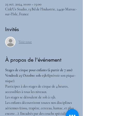
25 oct. 2024, 10:00 – 15:00
Cirk'Us Studio, 13 Bd de l'Industrie, 24430 Marsac-
sur-l'Isle, France
Invités
Voir tout
À propos de l'événement
Stages de cirque pour enfants (à partir de 7 ans)
Vendredi 25 Octobre 10h-15h (
(prévoir son pique-
nique).
Participez à des stages de cirque de 4 heures, 
accessibles à tous les niveaux.
Les stages se déroulent de 10h à 15h.
Les enfants découvriront toutes nos disciplines 
aériennes (tissu, trapèze, cerceau, hamac, et plus 
encore...). Encadrés par des coachs spécialisés 