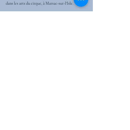
dans les arts du cirque, à Marsac-sur-l'Isle.
Partager cet événement
SPONSORS
téléphone :
07 45 02 73 32
cirkus.studio24@gmail.com
Politique de
confidentialité