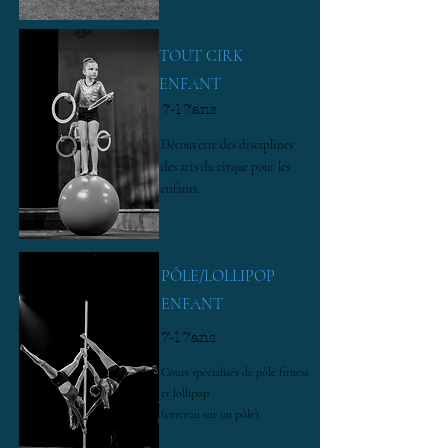
TOUT CIRK
ENFANT
7-17ans
Découverte des disciplines
des arts du cirque pour les
enfants.
PÔLE/LOLLIPOP
ENFANT
7-17ans
Cours spécialisés de pôle fitness
et lollipop
(cerceau sur un pôle).