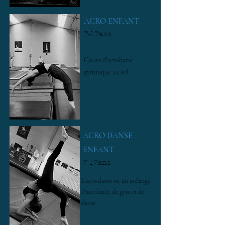
ACRO ENFANT
7-17ans
Cours d’acrobatie
gymnique au sol.
ACRO DANSE
ENFANT
7-17ans
L’acro-danse est un mélange
d'acrobatie, de gym et de
danse.