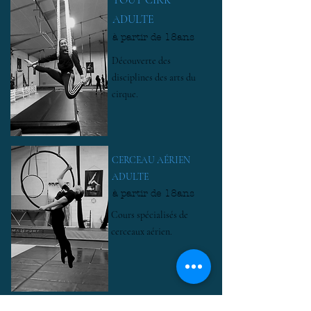
ADULTE
à partir de 18ans
Découverte des
disciplines des arts du
cirque.
CERCEAU AÉRIEN
ADULTE
à partir de 18ans
Cours spécialisés de
cerceaux aérien.
TISSU AÉRIEN