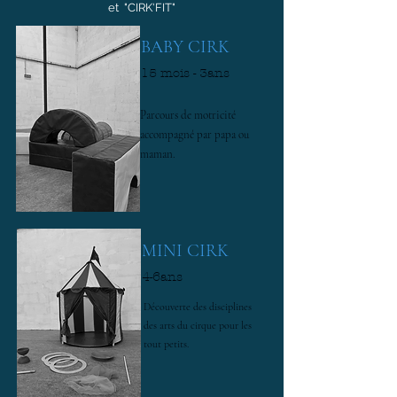
et "CIRK'FIT"
BABY CIRK
15 mois - 3ans
Parcours de motricité
accompagné par papa ou
maman.
MINI CIRK
4-6ans
Découverte des disciplines
des arts du cirque pour les
tout petits.