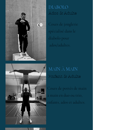
DIABOLO
Ados & Adulte
Cours de jonglerie
spécialisé dans le
diabolo pour
ados/adultes.
MAIN À MAIN
Enfant & Adulte
Cours de portés de main
à main en duo ou trio,
enfants, ados et adultes.