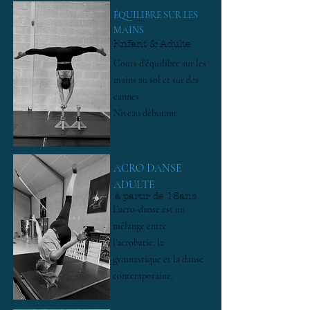
​ÉQUILIBRE SUR LES
MAINS
Enfant & Adulte
Cours d’équilibre sur les
mains au sol et sur des
cannes.
Niveau débutant
ACRO DANSE
ADULTE
à partir de 18ans
L’acro-danse est un
mélange entre
l’acrobatie, la
gymnastique et la danse
contemporaine.