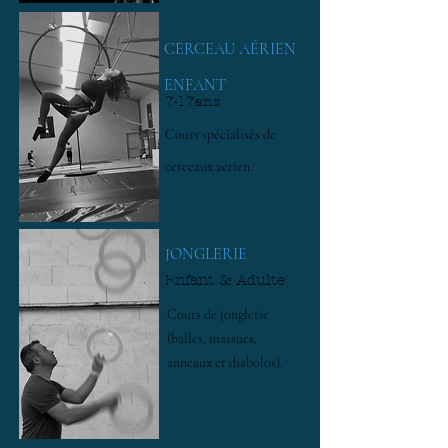
CERCEAU AÉRIEN
ENFANT
7-17ans
Cours spécialisés de
cerceaux aérien.
JONGLERIE
Enfant & Adulte
Cours de jonglerie
(balles, massues,
anneaux et diabolos).