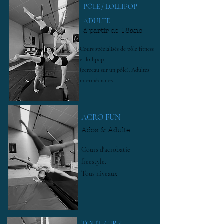
PÔLE / LOLLIPOP
ADULTE
à partir de 18ans
Cours spécialisés de pôle fitness
et lollipop
(cerceau sur un pôle). Adultes
intermédiaires
ACRO FUN
Ados & Adulte
Cours d'acrobatie
freestyle.
Tous niveaux
TOUT CIRK