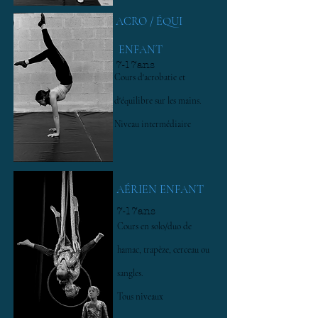
ACRO / ÉQUI
ENFANT
7-17ans
Cours d'acrobatie et
d'équilibre sur les mains.
Niveau intermédiaire
AÉRIEN ENFANT
7-17ans
Cours en solo/duo de
hamac, trapèze, cerceau ou
sangles.
Tous niveaux