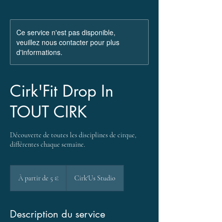
Ce service n'est pas disponible,
veuillez nous contacter pour plus
d'informations.
Cirk'Fit Drop In
TOUT CIRK
Découverte de toutes les disciplines de cirque,
différentes chaque semaine.
À
partir
À partir de 5 €
Cirk'Us Studio
de
5
euros
Description du service