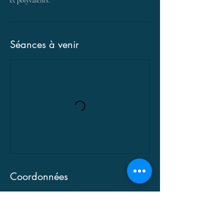
et polyvalents.
Séances à venir
Coordonnées
13 Boulevard de l'Industrie, Marsac-sur-l'Isle,
France